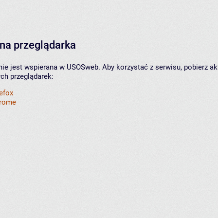
na przeglądarka
nie jest wspierana w USOSweb. Aby korzystać z serwisu, pobierz ak
ych przeglądarek:
refox
hrome