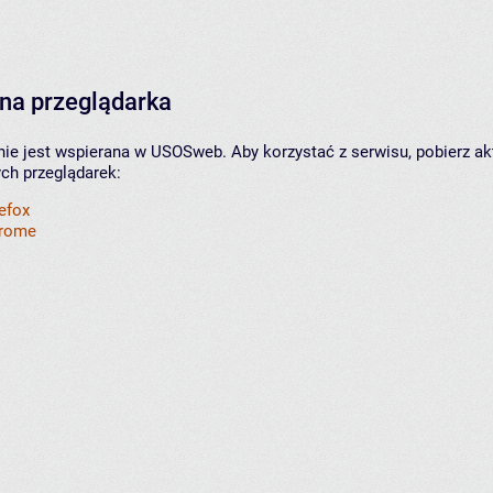
na przeglądarka
nie jest wspierana w USOSweb. Aby korzystać z serwisu, pobierz ak
ych przeglądarek:
refox
hrome