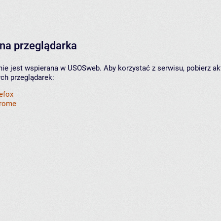
na przeglądarka
nie jest wspierana w USOSweb. Aby korzystać z serwisu, pobierz ak
ych przeglądarek:
refox
hrome