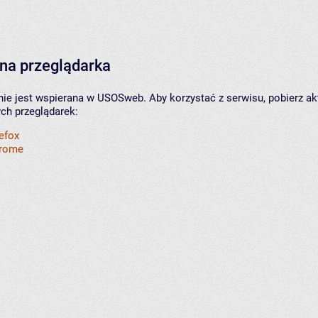
na przeglądarka
nie jest wspierana w USOSweb. Aby korzystać z serwisu, pobierz ak
ych przeglądarek:
refox
hrome