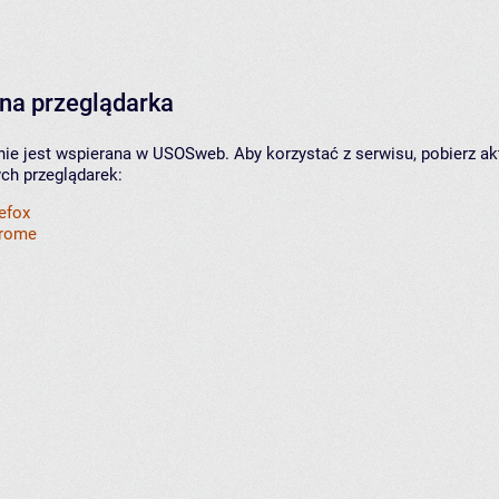
na przeglądarka
nie jest wspierana w USOSweb. Aby korzystać z serwisu, pobierz ak
ych przeglądarek:
refox
hrome