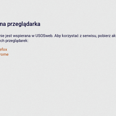
na przeglądarka
nie jest wspierana w USOSweb. Aby korzystać z serwisu, pobierz ak
ych przeglądarek:
refox
hrome