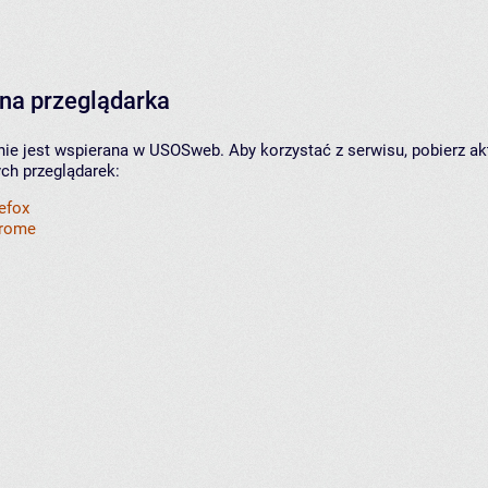
na przeglądarka
nie jest wspierana w USOSweb. Aby korzystać z serwisu, pobierz ak
ych przeglądarek:
refox
hrome