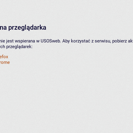
na przeglądarka
nie jest wspierana w USOSweb. Aby korzystać z serwisu, pobierz ak
ych przeglądarek:
refox
hrome