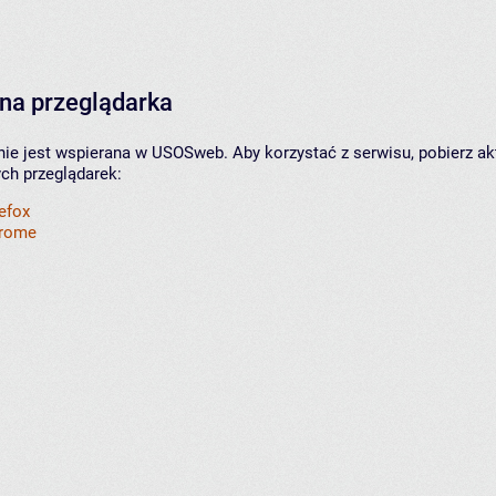
na przeglądarka
nie jest wspierana w USOSweb. Aby korzystać z serwisu, pobierz ak
ych przeglądarek:
refox
hrome