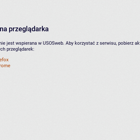
na przeglądarka
nie jest wspierana w USOSweb. Aby korzystać z serwisu, pobierz ak
ych przeglądarek:
refox
hrome