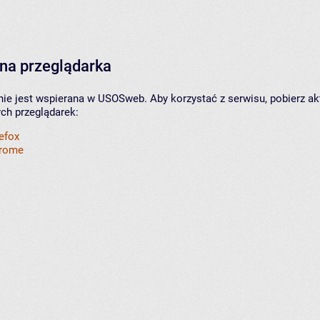
na przeglądarka
nie jest wspierana w USOSweb. Aby korzystać z serwisu, pobierz ak
ych przeglądarek:
refox
hrome