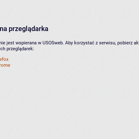
na przeglądarka
nie jest wspierana w USOSweb. Aby korzystać z serwisu, pobierz ak
ych przeglądarek:
refox
hrome