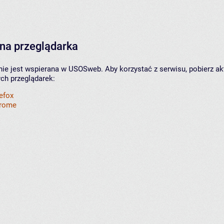
na przeglądarka
nie jest wspierana w USOSweb. Aby korzystać z serwisu, pobierz ak
ych przeglądarek:
refox
hrome