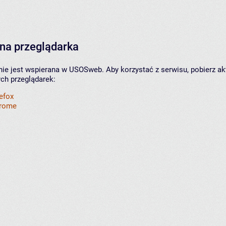
na przeglądarka
nie jest wspierana w USOSweb. Aby korzystać z serwisu, pobierz ak
ych przeglądarek:
refox
hrome