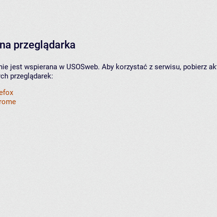
na przeglądarka
nie jest wspierana w USOSweb. Aby korzystać z serwisu, pobierz ak
ych przeglądarek:
refox
hrome