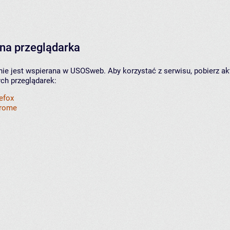
na przeglądarka
nie jest wspierana w USOSweb. Aby korzystać z serwisu, pobierz ak
ych przeglądarek:
refox
hrome