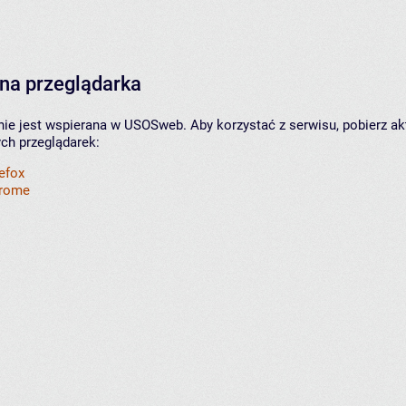
na przeglądarka
nie jest wspierana w USOSweb. Aby korzystać z serwisu, pobierz ak
ych przeglądarek:
refox
hrome