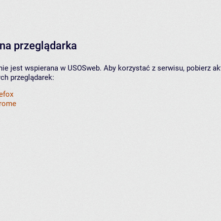
na przeglądarka
nie jest wspierana w USOSweb. Aby korzystać z serwisu, pobierz ak
ych przeglądarek:
refox
hrome