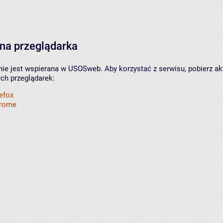
na przeglądarka
nie jest wspierana w USOSweb. Aby korzystać z serwisu, pobierz ak
ych przeglądarek:
refox
hrome