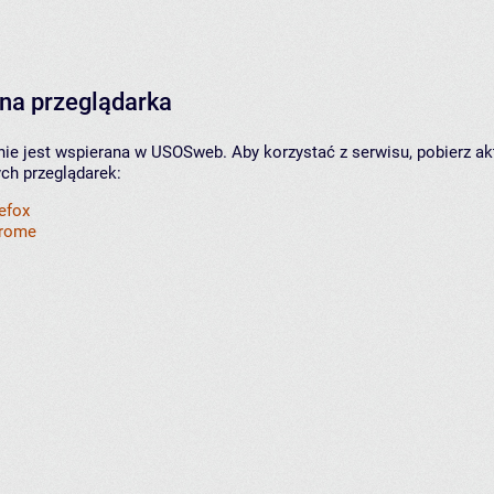
na przeglądarka
nie jest wspierana w USOSweb. Aby korzystać z serwisu, pobierz ak
ych przeglądarek:
refox
hrome