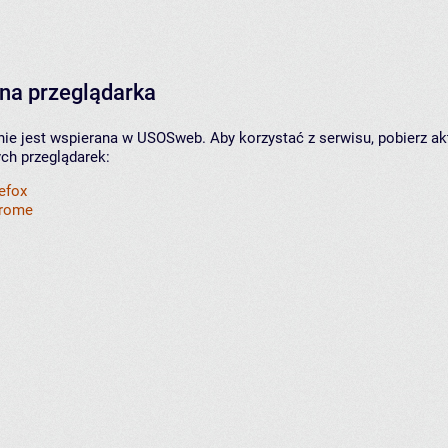
na przeglądarka
nie jest wspierana w USOSweb. Aby korzystać z serwisu, pobierz ak
ych przeglądarek:
refox
hrome