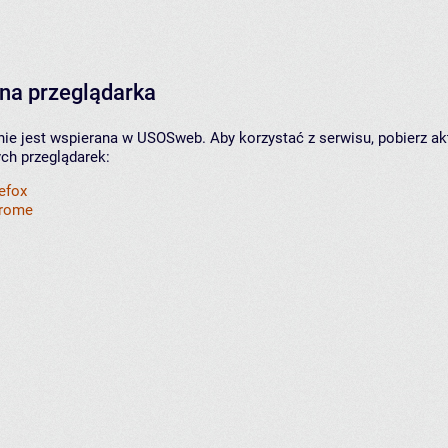
na przeglądarka
nie jest wspierana w USOSweb. Aby korzystać z serwisu, pobierz ak
ych przeglądarek:
refox
hrome