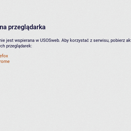
na przeglądarka
nie jest wspierana w USOSweb. Aby korzystać z serwisu, pobierz ak
ych przeglądarek:
refox
hrome