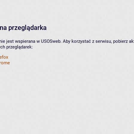
na przeglądarka
nie jest wspierana w USOSweb. Aby korzystać z serwisu, pobierz ak
ych przeglądarek:
refox
hrome