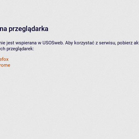
na przeglądarka
nie jest wspierana w USOSweb. Aby korzystać z serwisu, pobierz ak
ych przeglądarek:
refox
hrome