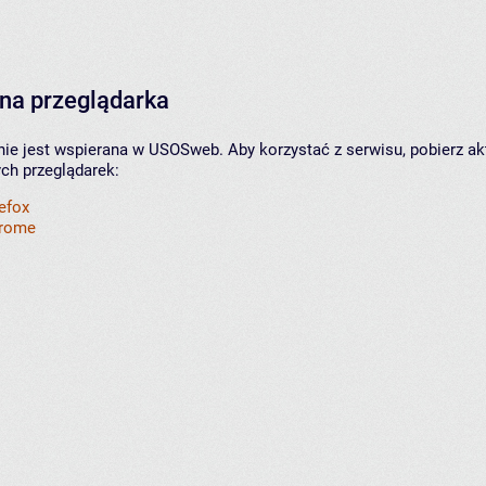
na przeglądarka
nie jest wspierana w USOSweb. Aby korzystać z serwisu, pobierz ak
ych przeglądarek:
refox
hrome