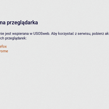
na przeglądarka
nie jest wspierana w USOSweb. Aby korzystać z serwisu, pobierz ak
ych przeglądarek:
refox
hrome