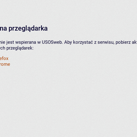
na przeglądarka
nie jest wspierana w USOSweb. Aby korzystać z serwisu, pobierz ak
ych przeglądarek:
refox
hrome