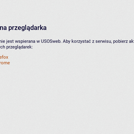
na przeglądarka
nie jest wspierana w USOSweb. Aby korzystać z serwisu, pobierz ak
ych przeglądarek:
refox
hrome