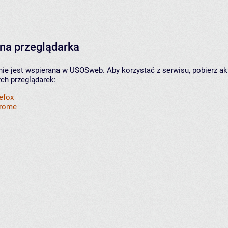
na przeglądarka
nie jest wspierana w USOSweb. Aby korzystać z serwisu, pobierz ak
ych przeglądarek:
refox
hrome