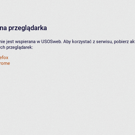
na przeglądarka
nie jest wspierana w USOSweb. Aby korzystać z serwisu, pobierz ak
ych przeglądarek:
refox
hrome