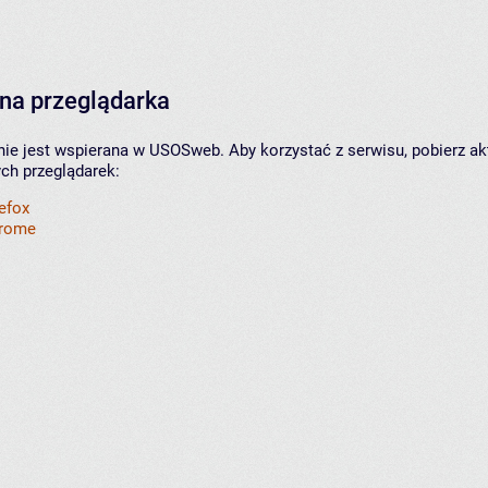
na przeglądarka
nie jest wspierana w USOSweb. Aby korzystać z serwisu, pobierz ak
ych przeglądarek:
refox
hrome