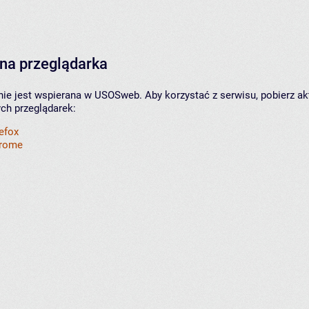
na przeglądarka
nie jest wspierana w USOSweb. Aby korzystać z serwisu, pobierz ak
ych przeglądarek:
refox
hrome