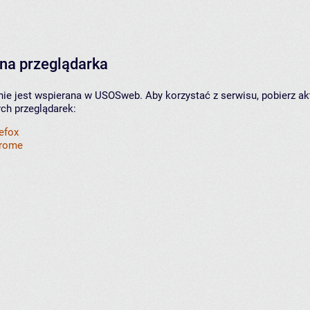
na przeglądarka
nie jest wspierana w USOSweb. Aby korzystać z serwisu, pobierz ak
ych przeglądarek:
refox
hrome