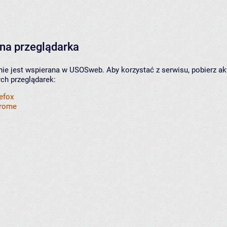
na przeglądarka
nie jest wspierana w USOSweb. Aby korzystać z serwisu, pobierz ak
ych przeglądarek:
refox
hrome