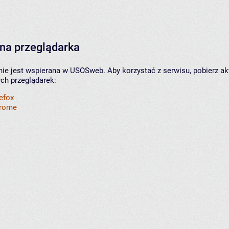
na przeglądarka
nie jest wspierana w USOSweb. Aby korzystać z serwisu, pobierz ak
ych przeglądarek:
refox
hrome