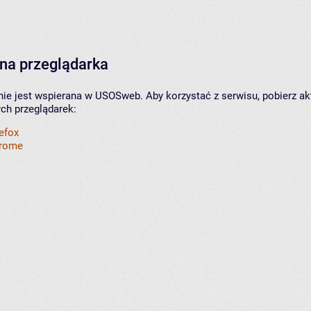
na przeglądarka
nie jest wspierana w USOSweb. Aby korzystać z serwisu, pobierz ak
ych przeglądarek:
refox
hrome