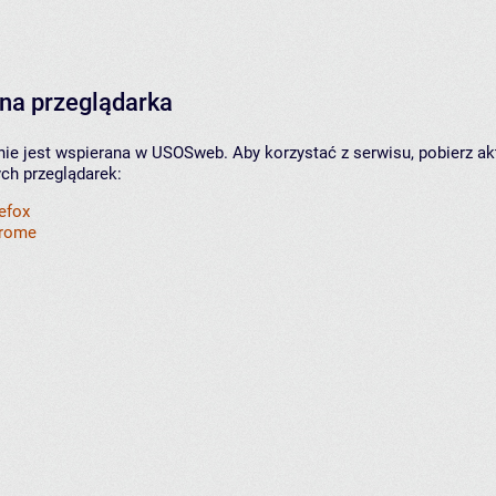
na przeglądarka
nie jest wspierana w USOSweb. Aby korzystać z serwisu, pobierz ak
ych przeglądarek:
refox
hrome