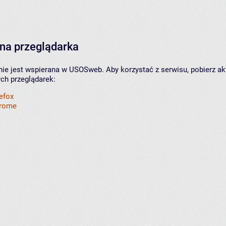
na przeglądarka
nie jest wspierana w USOSweb. Aby korzystać z serwisu, pobierz ak
ych przeglądarek:
refox
hrome