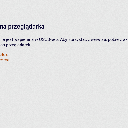
na przeglądarka
nie jest wspierana w USOSweb. Aby korzystać z serwisu, pobierz ak
ych przeglądarek:
refox
hrome