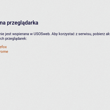
na przeglądarka
nie jest wspierana w USOSweb. Aby korzystać z serwisu, pobierz ak
ych przeglądarek:
refox
hrome