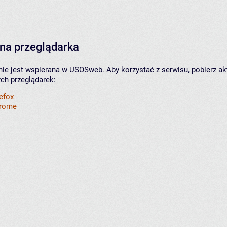
na przeglądarka
nie jest wspierana w USOSweb. Aby korzystać z serwisu, pobierz ak
ych przeglądarek:
refox
hrome