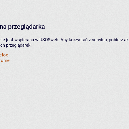
na przeglądarka
nie jest wspierana w USOSweb. Aby korzystać z serwisu, pobierz ak
ych przeglądarek:
refox
hrome