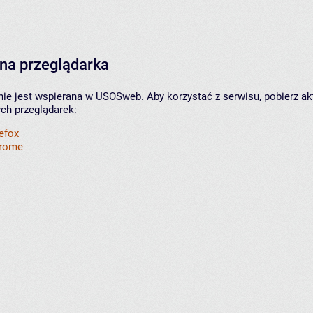
na przeglądarka
nie jest wspierana w USOSweb. Aby korzystać z serwisu, pobierz ak
ych przeglądarek:
refox
hrome