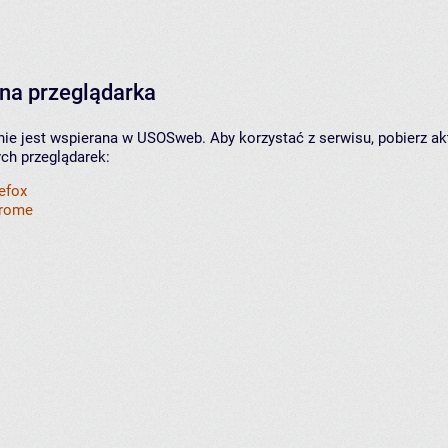
na przeglądarka
nie jest wspierana w USOSweb. Aby korzystać z serwisu, pobierz ak
ych przeglądarek:
refox
hrome