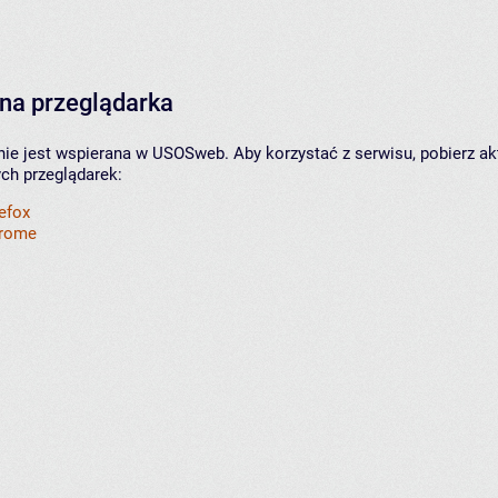
na przeglądarka
nie jest wspierana w USOSweb. Aby korzystać z serwisu, pobierz ak
ych przeglądarek:
refox
hrome