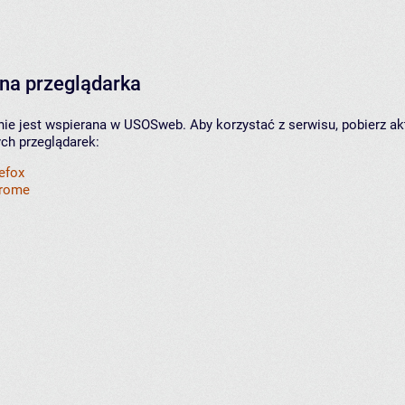
na przeglądarka
nie jest wspierana w USOSweb. Aby korzystać z serwisu, pobierz ak
ych przeglądarek:
refox
hrome