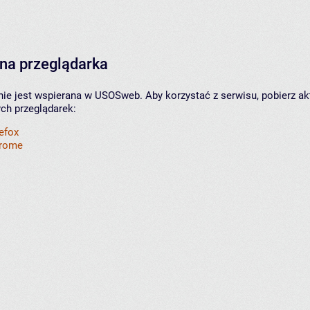
na przeglądarka
nie jest wspierana w USOSweb. Aby korzystać z serwisu, pobierz ak
ych przeglądarek:
refox
hrome