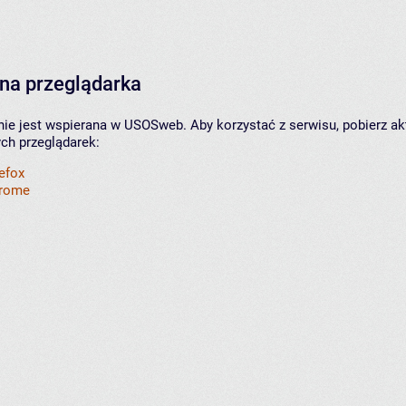
na przeglądarka
nie jest wspierana w USOSweb. Aby korzystać z serwisu, pobierz ak
ych przeglądarek:
refox
hrome