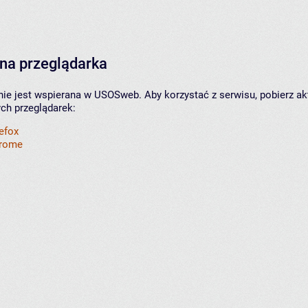
na przeglądarka
nie jest wspierana w USOSweb. Aby korzystać z serwisu, pobierz ak
ych przeglądarek:
refox
hrome